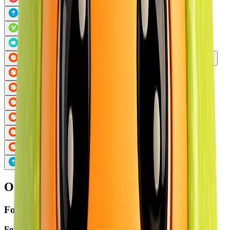
Bangkok Hospital Phuket
Bangkok Hospital Siriroj
LAZY COCONUT
Thanyapura Tennis
VERO TRATTORIA
British International School (BISP)
QSI International School
The Dome Tennis Club
The Oceanic Tennis (Paradorn Academy)
Royal Tennis Club
Phuket Sports & Tennis Club
InterContinental Tennis
Pullman Karon Tennis
Intana Tennis Courts
Le Meridien Tennis
FifteenLove Tennis & Padel
Banyan Tree Phuket
PTP Phuket
Saii Laguna Phuket Tennis
Anantara Layan Tennis
TRISARA Phuket Tennis
Catch Beach Club
NORA BEACH CLUB
O Developerze
Fortuna Likeside
Fortuna Lakeside