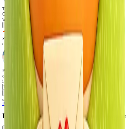
Twój osobisty menedżer
Giovanni skontaktuje się z Tobą
w dogodnym dla Ciebie czasie
Zadzwoń do mnie
ORGANIZUJ OGLĘDZINY
Zapisz się
do naszego newslettera
Bądź na bieżąco z najlepszymi
ofertami nieruchomości
i nowościami z wyspy Phuket
Zapisz się
Zgadzam się na otrzymywanie reklamowych e-maili i akceptuję
Politykę prywatności
Inne dostępne układy
w Fortuna Lakeside