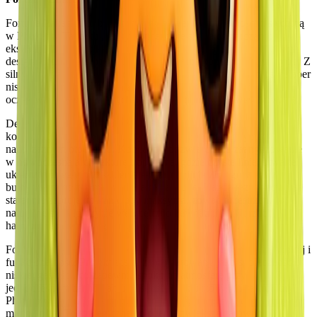
Fortuna Lakeside to butikowy deweloper nieruchomości z siedzibą
w Phuket w Tajlandii, który koncentruje się na dostarczaniu
ekskluzywnych projektów mieszkalnych, łączących nowoczesny
design, naturalne otoczenie i wyrafinowane koncepcje stylu życia. Z
silnym naciskiem na jakość ponad ilość, firma działa jako deweloper
niszowy, starannie dobierając każdy projekt, aby spełnić
oczekiwania wymagających właścicieli domów i inwestorów.
Deweloper jest twórcą projektu Fortuna Lakeside — prywatnej
kolekcji luksusowych willi usytuowanych w spokojnym
nadbrzeżnym otoczeniu. Koncepcja odzwierciedla zaangażowanie
w nowoczesną architekturę tropikalną, gdzie czyste linie, otwarte
układy i rozległe przeszklenia są harmonijnie zintegrowane z
bujnymi krajobrazami i widokami na wodę. Każda rezydencja jest
starannie zaprojektowana, aby maksymalizować przestrzeń,
naturalne światło i życie wewnętrzno-zewnętrzne, tworząc
harmonijną równowagę między komfortem a naturą.
Fortuna Lakeside kładzie szczególny nacisk na prywatność, spokój i
funkcjonalność. Projekt został zaprojektowany jako społeczność o
niskiej gęstości, co zapewnia spokojną atmosferę przy
jednoczesnym zachowaniu bliskości do kluczowej infrastruktury
Phuket, w tym międzynarodowych szkół, miejsc zakupowych,
marin i plaż. To strategiczne położenie zwiększa zarówno