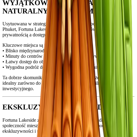
WYJĄTKOWA LOKALIZACJA Z
NATURALNYM UROKIEM
Usytuowana w strategicznej, a jednocześnie spokojnej części
Phuket, Fortuna Lakeside oferuje doskonałą równowagę między
prywatnością a dostępnością.
Kluczowe miejsca są w zasięgu ręki:
• Blisko międzynarodowych szkół
• Minuty do centrów handlowych i miejsc rozrywkowych
• Łatwy dostęp do obszaru Bang Tao / Laguna
• Wygodna podróż do Międzynarodowego Lotniska w Phuket
Ta dobrze skomunikowana lokalizacja sprawia, że projekt jest
idealny zarówno do komfortowego życia, jak i silnego potencjału
inwestycyjnego.
EKSKLUZYWNE ŻYCIE NAD WODĄ
Fortuna Lakeside zaprojektowana jest jako niskoudarowa
społeczność mieszkalna, oferująca mieszkańcom poczucie
ekskluzywności i spokojnego życia.