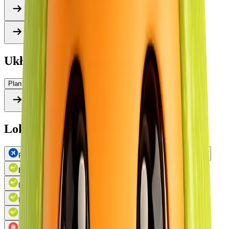
Układ wioski
Plan generalny
Wygląd zewnętrzny
Lokalizacja i infrastruktura
Phuket International Airport
Blue Canyon (Canyon Course)
Blue Canyon (Lakes Course)
Red Mountain Golf Club
Loch Palm Golf Club
Mission Hills Phuket
Laguna Phuket Golf
Phuket Country Club
Phunaka Golf Course
Blue Canyon Country Club