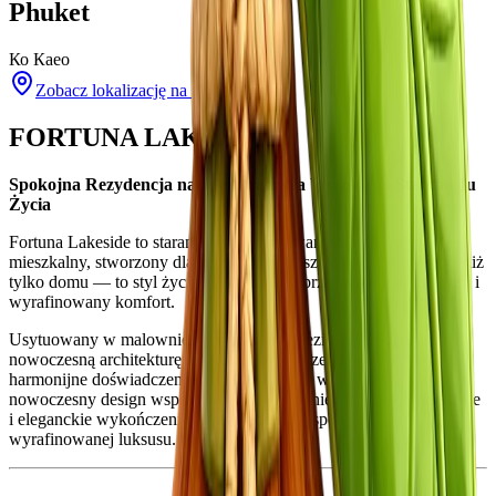
Phuket
Ко Кaео
Zobacz lokalizację na mapie
FORTUNA LAKESIDE
Spokojna Rezydencja nad Jeziorem dla Wysokiego Standardu
Życia
Fortuna Lakeside to starannie zaprojektowany kompleks
mieszkalny, stworzony dla tych, którzy poszukują czegoś więcej niż
tylko domu — to styl życia zdefiniowany przez spokój, przestrzeń i
wyrafinowany komfort.
Usytuowany w malowniczej scenerii nad jeziorem, projekt łączy
nowoczesną architekturę z naturalnym otoczeniem, oferując
harmonijne doświadczenie życia, w którym woda, zieleń i
nowoczesny design współistnieją. Czyste linie, otwarte przestrzenie
i eleganckie wykończenia tworzą poczucie spokojnej
wyrafinowanej luksusu.