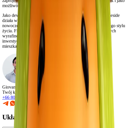
zaprojektowanych zarówno do prywatnego zamieszkania, jak i jako
możliwości inwestycyjne.
Jako deweloper skupiony na jednym projekcie, Fortuna Lakeside
działa w niszy, z dbałością o szczegóły, kładąc nacisk na
nowoczesną architekturę, prywatność oraz cechy luksusowego stylu
życia. Firma kieruje swoją ofertę do nabywców poszukujących
wyrafinowanego środowiska życia z dużym potencjałem
inwestycyjnym w jednej z najbardziej pożądanych dzielnic
mieszkalnych Phuket.
Giovanni
Twój konsultant
+66 80 640 1000
Układ wille