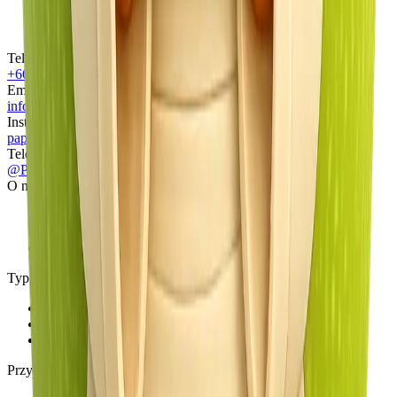
Polityka prywatności
Warunki użytkowania
Telefon
+66 80 640 1000
Email
info@papayaproperty.com
Instagram
papaya.property
Telegram
@PapayaProperty
O nas
Strona główna
Nasze zalety
Program partnerski
Typ nieruchomości
Wille
Apartamenty
Wszystkie nieruchomości
Przydatne