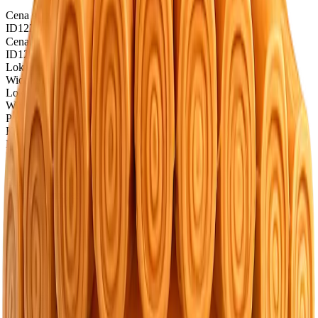
Cena sprzedaży
฿ 45 000 000
ID
1220
Cena sprzedaży
฿ 45 000 000
ID
1220
Lokalizacja
Ко Кaео
Widok
Sunrise, Sunset
Lokalizacja
Ко Кaео
Widok
Sunrise, Sunset
Powierzchnia
526m²
Kondygnacje
null-storey
Powierzchnia
526m²
Kondygnacje
null-storey
Wyposażenie
yes
Basen
Dostępny
Wyposażenie
yes
Basen
Dostępny
Stan budowy
Under construction
Parking
Powierzchniowy/Podziemny
Stan budowy
Under construction
Parking
Powierzchniowy/Podziemny
Własność
Leasehold
Na zamówienie
18 mies.
Własność
Leasehold
Na zamówienie
18 mies.