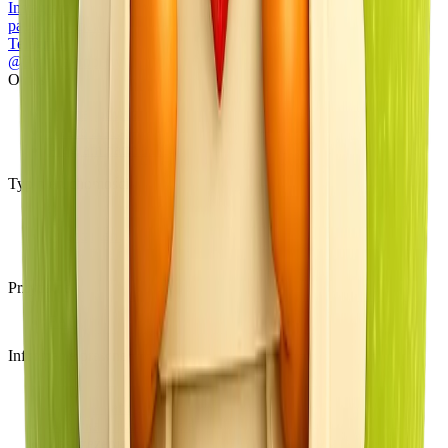
Instagram
papaya.property
Telegram
@PapayaProperty
O nas
Strona główna
Nasze zalety
Program partnerski
Typ nieruchomości
Wille
Apartamenty
Wszystkie nieruchomości
Przydatne
FAQ
Informacje prawne
O nas
Umowa partnerska
Polityka plików cookie
Zastrzeżenie