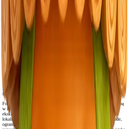
฿ 45 000 000
THB
Installments available
30%
฿ 31 500 000
for
1
years
Get a payment plan
4BR
-
Fortuna Lakeside
Ко Кaео
Zobacz lokalizację na mapie
Willa
4 sypialni
526
m²
Leasehold
5 łazienek
Pobierz prezentację
Zadzwoń do mnie
ORGANIZUJ OGLĘDZINY
Fortuna Likeside
Developer
Fortuna Lakeside to butikowy deweloper nieruchomości z siedzibą
w Phuket w Tajlandii, który koncentruje się na tworzeniu
ekskluzywnych projektów willi mieszkalnych w prestiżowych
lokalizacjach. Firma jest deweloperem projektu Fortuna Lakeside,
ograniczonej kolekcji luksusowych willi nad jeziorem,