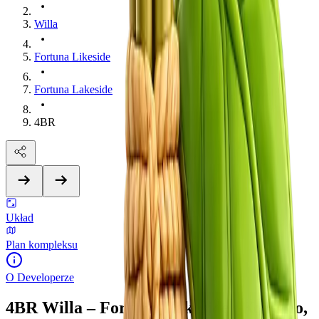
Willa
Fortuna Likeside
Fortuna Lakeside
4BR
Układ
Plan kompleksu
O Developerze
4BR Willa – Fortuna Lakeside , Ко Кaео,