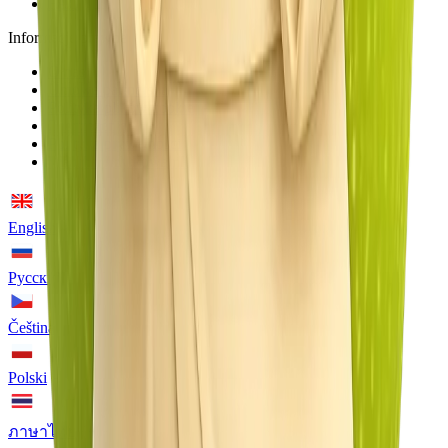
FAQ
Informacje prawne
O nas
Umowa partnerska
Polityka plików cookie
Zastrzeżenie
Polityka prywatności
Warunki użytkowania
English
Русский
Čeština
Polski
ภาษาไทย