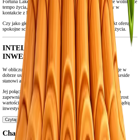
Fortuna Lakeside jest idealna dla tych, którzy cenią sobie wolniejsze
tempo życia, otoczeni naturą, a jednocześnie pozostający w
kontakcie z kluczowymi miejscami na wyspie.
Czy jako główna rezydencja, czy wakacyjna oaza, projekt oferuje
spokojne schronienie z silnym poczuciem miejsca i stylu życia.
INTELIGENTNA I BEZPIECZNA
INWESTYCJA
W obliczu rosnącego popytu na wysokiej jakości rezydencje w
dobrze usytuowanych lokalizacjach w Phuket, Fortuna Lakeside
stanowi atrakcyjną okazję inwestycyjną.
Jej połączenie lokalizacji, designu i atrakcyjności stylu życia
zapewnia silny potencjał wynajmu oraz długoterminowy wzrost
wartości — czyniąc z niej nie tylko piękny dom, ale także mądrą
inwestycję na przyszłość.
Czytaj więcej
Charakterystyka wille