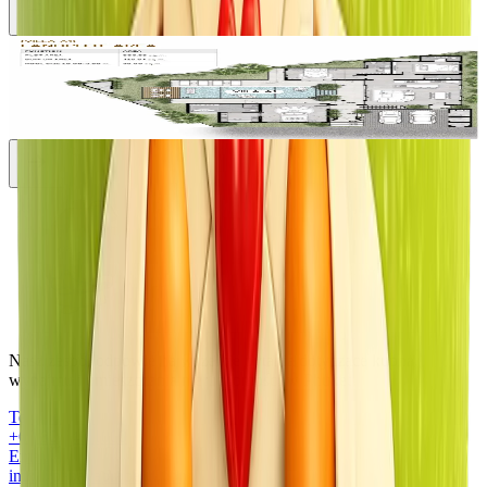
3BR
฿ 34 400 000
฿
3 sypialni
418
m²
ZOBACZ OBIEKT
Nasz zespół odpowie na wszelkie pytania dotyczące kupna,
wynajmu i umieszczania nieruchomości w Phuket
Telefon
+66 80 640 1000
Email
info@papayaproperty.com