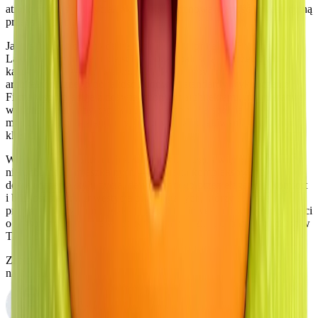
atrakcyjność stylu życia, jak i długoterminową wartość inwestycyjną
przedsięwzięcia.
Jako skoncentrowany deweloper jednego projektu, Fortuna
Lakeside przyjmuje podejście z dużą dbałością o szczegóły na
każdym etapie — od wyboru działki i planowania
architektonicznego po jakość budowy i standardy wykończenia.
Firma współpracuje z doświadczonymi architektami, inżynierami i
wykonawcami, aby zapewnić, że każda willa spełnia
międzynarodowe standardy i odpowiada oczekiwaniom globalnej
klienteli.
Wizją Fortuna Lakeside jest stworzenie czegoś więcej niż tylko
nieruchomości mieszkalnych — to oferta kompleksowego
doświadczenia stylu życia, definiowanego przez elegancję, komfort
i bliskość natury. Inwestycja przyciąga tych, którzy szukają
prywatnej oazy, domu wakacyjnego lub inwestycji w nieruchomości
o wysokim potencjale w jednym z najbardziej pożądanych miejsc w
Tajlandii.
Zapisz się
na konsultację