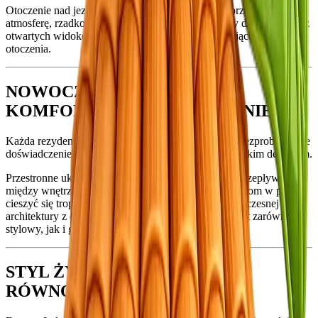
Otoczenie nad jeziorem zwiększa prywatność i tworzy unikalną
atmosferę, rzadko spotykaną w Phuket, gdzie każdy dom korzysta z
otwartych widoków, naturalnego światła i uspokajającego
otoczenia.
NOWOCZESNY DESIGN &
KOMFORTOWE PRZESTRZENIE
Każda rezydencja została stworzona, aby zapewnić bezproblemowe
doświadczenie życia, łącząc funkcjonalność z eleganckim designem.
Przestronne układy, jasne strefy dzienne i naturalny przepływ
między wnętrzem a zewnętrzem pozwalają mieszkańcom w pełni
cieszyć się tropikalnym stylem życia. Integracja nowoczesnej
architektury z otaczającą naturą tworzy dom, który jest zarówno
stylowy, jak i głęboko relaksujący.
STYL ŻYCIA OPARTY NA
RÓWNOWADZE I SPOKOJU