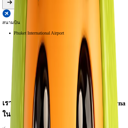
สนามบิน
โ
Phuket International Airport
เราคือพันธมิตรอย่างเป็นทางการของ
Arna
ในภูเก็ต