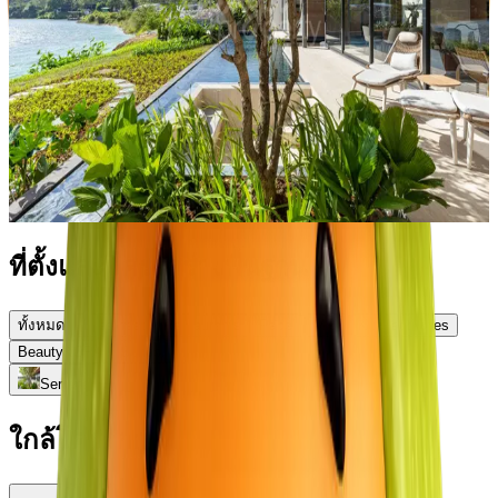
Si Sunthon
VILLAS
COMPLETED
426-515M²
SEA VIEW
UPPER PREMIUM
LEASEHOLD
—
—
—
ดูทรัพย์สิน
ที่ตั้งและโครงสร้างพื้นฐาน
ทั้งหมด
Breakfast
Restaurants
Padel
Mall
Kids activities
Beauty&SPA
School
Serrana
ใกล้โครงการ