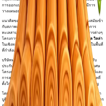
การออกแบบที่สร้างสรรค์ และการพัฒนาโครงการที่มีการ
วางแผนอย่างดี
แนวคิดของอาร์นาคือการผสมผสานสถาปัตยกรรมร่วมสมัยเข้า
กับสภาพแวดล้อมทางธรรมชาติ โดยมักจะมีการบูรณาการ
ทะเลสาบ พื้นที่สีเขียว และพื้นที่เปิดโล่งเข้าไปในโครงการต่างๆ
โครงการหลักของบริษัท ได้แก่
เซอราน่า เลคฟรอนท์ พูล วิลล่า
ในเชิงทะเล และ
สเปซ เชิงทะเล คอนโดมิเนียม
ซึ่งตั้งอยู่ในพื้นที่
ที่กำลังเติบโตในภูเก็ต
บริษัทมุ่งเน้นไปที่โครงการขนาดบูติกที่มีหน่วยจำกัด เพื่อรับ
ประกันความเป็นส่วนตัว การควบคุมคุณภาพ และความพิเศษ
โครงการของบริษัทถูกออกแบบมาเพื่อการใช้ชีวิตที่มีสไตล์และ
การลงทุน โดยมีความต้องการเช่าที่แข็งแกร่งเนื่องจากทำเลที่
ตั้งใกล้ชายหาด ลากูน่า ภูเก็ต และโครงสร้างพื้นฐานที่สำคัญ
โดยรวมแล้ว
อาร์นา ดีเวลลอปเมนท์
เป็นตัวแทนของนักพัฒนา
บูติกสมัยใหม่ในภูเก็ต ที่นำเสนอโปรเจกต์ที่อยู่อาศัยที่มุ่งเน้นการ
ออกแบบ พร้อมกับการสร้างสมดุลระหว่างธรรมชาติ ความ