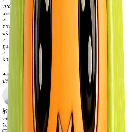
เรามีราคาล่าสุดและข้อเสนอ pre-launch พิเศษ
แบบปิด
ควบคุมงานก่อสร้าง off-plan
พร้อมรายงานภาพถ่าย/วิดีโอ
ดูแลกฎหมายในการซื้อขาย —
ฟรี
ช่วยเรื่องวีซ่า ย้าย และจัดบ้าน
—
หลังดีลเรายังอยู่ข้างคุณ
จอง
ปรึกษา
ผู้จัดการส่วนตัวของคุณ
Giovanni จะติดต่อคุณ
ในเวลาที่สะดวกสำหรับคุณ