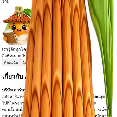
รวม
เรารู้จักทุกโครงการอย่างลึกซึ้ง
และช่วยคุณเลือก
สิ่งที่เหมาะกับคุณจริงๆ
ติดต่อฉัน
นัดชม
เกี่ยวกับ Arna
บริษัท อาร์นา ดีเวลลอปเมนท์ จำกัด
เป็นนักพัฒนา
อสังหาริมทรัพย์ที่ตั้งอยู่ในภูเก็ต ก่อตั้งขึ้นในปี 2018 โดยมุ่งเน้น
ไปที่โครงการที่อยู่อาศัยสมัยใหม่ รวมถึงวิลล่าหรูและ
คอนโดมิเนียม บริษัทได้รับการสนับสนุนจากประสบการณ์ของ
กลุ่มทรัพย์สินตรี และเน้นมาตรฐานการก่อสร้างที่เป็นมืออาชีพ