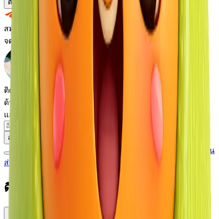
ติดต่อฉัน
นัดชม
สมัครรับ
จดหมายข่าวของเรา
ติดตามข่าวสารที่ดีที่สุด
ด้านอสังหาริมทรัพย์
และข่าวจากเกาะภูเก็ต
สมัครรับ
ฉันยอมรับการรับอีเมลโฆษณาและยอมรับ
นโยบายความเป็น
ส่วนตัว
ดีเวลลอเปอร์รายอื่น