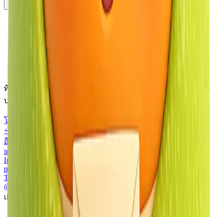
ทีมงานของเราพร้อมตอบทุกคำถามเกี่ยวกับการซื้อ เช่า และลง
ประกาศทรัพย์สินในภูเก็ต
โทรศัพท์
+66 80 640 1000
อีเมล
info@papayaproperty.com
Instagram
papaya.property
Telegram
@PapayaProperty
เกี่ยวกับเรา
หน้าหลัก