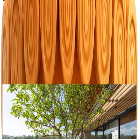
สะดวกสบาย และศักยภาพในการลงทุน
อ่านเพิ่มเติม
โครงการที่มี
ที่ Arna
installment plan
Serrana
จาก
฿ 39,990,000
30%
จาก
฿ 27,993,000
for
1
years