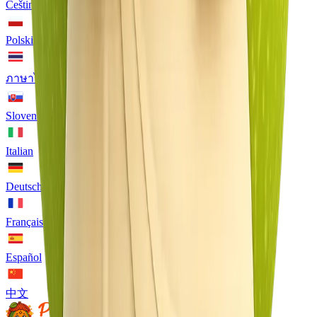
Čeština
Polski
ภาษาไทย
Slovenčina
Italian
Deutsch
Français
Español
中文