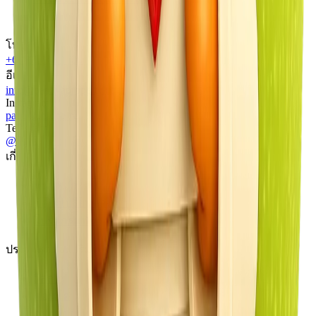
ข้อกำหนดการใช้งาน
โทรศัพท์
+66 80 640 1000
อีเมล
info@papayaproperty.com
Instagram
papaya.property
Telegram
@PapayaProperty
เกี่ยวกับเรา
หน้าหลัก
ข้อได้เปรียบของเรา
โปรแกรมพันธมิตร
ประเภทอสังหาริมทรัพย์
วิลล่า
คอนโด
อสังหาริมทรัพย์ทั้งหมด