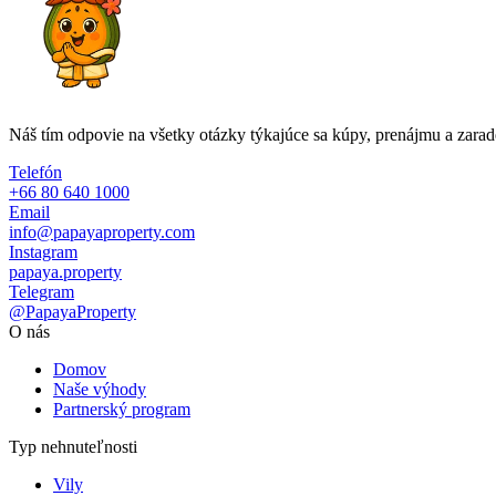
Náš tím odpovie na všetky otázky týkajúce sa kúpy, prenájmu a zara
Telefón
+66 80 640 1000
Email
info@papayaproperty.com
Instagram
papaya.property
Telegram
@PapayaProperty
O nás
Domov
Naše výhody
Partnerský program
Typ nehnuteľnosti
Vily