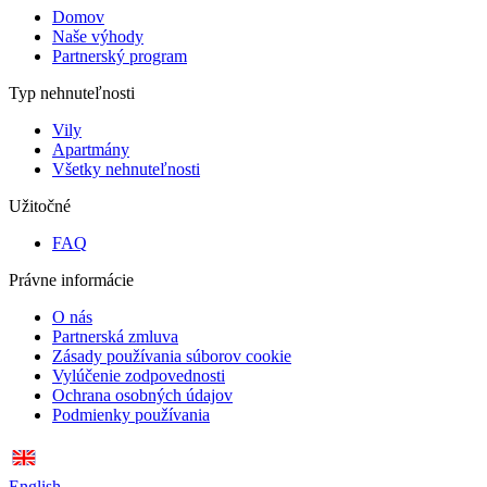
Domov
Naše výhody
Partnerský program
Typ nehnuteľnosti
Vily
Apartmány
Všetky nehnuteľnosti
Užitočné
FAQ
Právne informácie
O nás
Partnerská zmluva
Zásady používania súborov cookie
Vylúčenie zodpovednosti
Ochrana osobných údajov
Podmienky používania
English