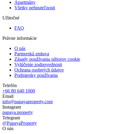
Apartmány
Všetky nehnuteľnosti
Užitočné
FAQ
Právne informácie
O nás
Partnerská zmluva
Zásady používania súborov cookie
Vylúčenie zodpovednosti
Ochrana osobných údajov
Podmienky používania
Telefón
+66 80 640 1000
Email
info@papayaproperty.com
Instagram
papaya.property
Telegram
@PapayaProperty
O nás