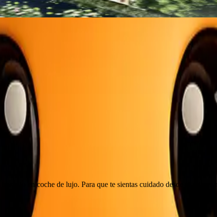
 traslado en coche de lujo. Para que te sientas cuidado desde el primer