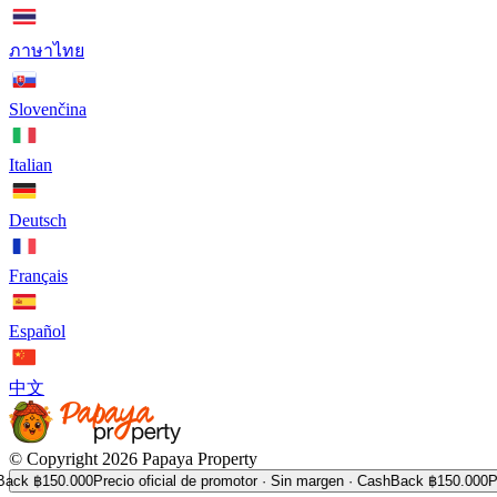
ภาษาไทย
Slovenčina
Italian
Deutsch
Français
Español
中文
© Copyright 2026 Papaya Property
฿150.000
Precio oficial de promotor · Sin margen · CashBack ฿150.000
Precio 