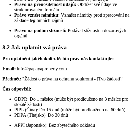
Právo na přenositelnost údajů:
Obdržet své údaje ve
strukturovaném formátu
Právo vznést námitku:
Vznášet námitky proti zpracování na
základě legitimních zájmů
Právo na podání stížnosti:
Podávat stížnosti u dozorových
orgánů
8.2 Jak uplatnit svá práva
Pro uplatnění jakéhokoli z těchto práv nás kontaktujte:
Email:
info@papayaproperty.com
Předmět:
"Žádost o práva na ochranu soukromí - [Typ žádosti]"
Čas odpovědi:
GDPR: Do 1 měsíce (může být prodlouženo na 3 měsíce pro
složité žádosti)
PIPL (Čína): Do 15 dnů (může být prodlouženo na 60 dnů)
PDPA (Thajsko): Do 30 dnů
APPI (Japonsko): Bez zbytečného odkladu