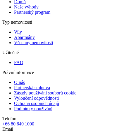
Domů
Naše výhody
Partnerský program
Typ nemovitosti
Vily
Apartmány
Všechny nemovitosti
Užitečné
FAQ
Právní informace
O nás
Partnerská smlouva
Zásady používání souborů cookie
Vyloučení odpovědnosti
Ochrana osobních údajů
Podmínky používání
Telefon
+66 80 640 1000
Email