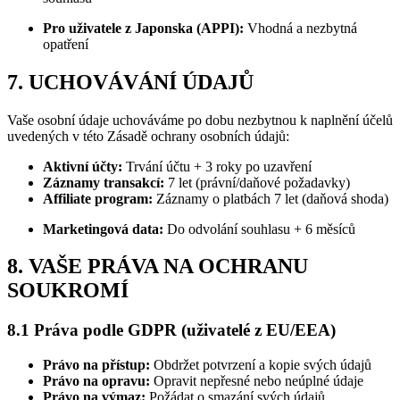
Pro uživatele z Japonska (APPI):
Vhodná a nezbytná
opatření
7. UCHOVÁVÁNÍ ÚDAJŮ
Vaše osobní údaje uchováváme po dobu nezbytnou k naplnění účelů
uvedených v této Zásadě ochrany osobních údajů:
Aktivní účty:
Trvání účtu + 3 roky po uzavření
Záznamy transakcí:
7 let (právní/daňové požadavky)
Affiliate program:
Záznamy o platbách 7 let (daňová shoda)
Marketingová data:
Do odvolání souhlasu + 6 měsíců
8. VAŠE PRÁVA NA OCHRANU
SOUKROMÍ
8.1 Práva podle GDPR (uživatelé z EU/EEA)
Právo na přístup:
Obdržet potvrzení a kopie svých údajů
Právo na opravu:
Opravit nepřesné nebo neúplné údaje
Právo na výmaz:
Požádat o smazání svých údajů