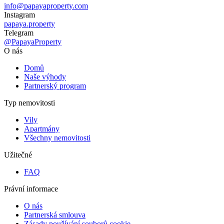
info@papayaproperty.com
Instagram
papaya.property
Telegram
@PapayaProperty
O nás
Domů
Naše výhody
Partnerský program
Typ nemovitosti
Vily
Apartmány
Všechny nemovitosti
Užitečné
FAQ
Právní informace
O nás
Partnerská smlouva
Zásady používání souborů cookie